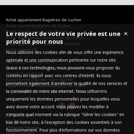
Achat appartement Bagnères-de-Luchon
Achat maison Bagnères-de-Luchon
Achat appartement Saint-Mamet
Le respect de votre vie privée est une
✕
Achat appartement Montauban-de-Luchon
priorité pour nous
Achat appartement Gouaux-de-Larboust
Achat maison Oô
Nous utilisons des cookies afin de vous offrir une expérience
optimale et une communication pertinente sur notre site.
Maison à vendre Jurvielle
Grace à ces technologies, nous pouvons vous proposer du
Appartement à vendre Bagnères-de-Luchon
Maison à vendre Oô
contenu en rapport avec vos centres d'intérêt. Ils nous
Appartement à vendre Saint-Mamet
permettent également d'améliorer la qualité de nos services et
Appartement à vendre Bagnères-de-Luchon
la convivialité de notre site internet. Nous utiliserons
Appartement à vendre Bagnères-de-Luchon
uniquement les données personnelles pour lesquelles vous
avez donné votre accord. Vous pouvez les modifier à
n'importe quel moment via la rubrique "Gérer les cookies" en
Nos Honoraires
L'EQUIPE
bas de notre site, à l'exception des cookies essentiels à son
Mentions légales
fonctionnement. Pour plus d'informations sur vos données
Offre complète