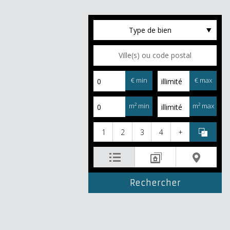
Type de bien
€ min
€ max
m² min
m² max
1
2
3
4
+