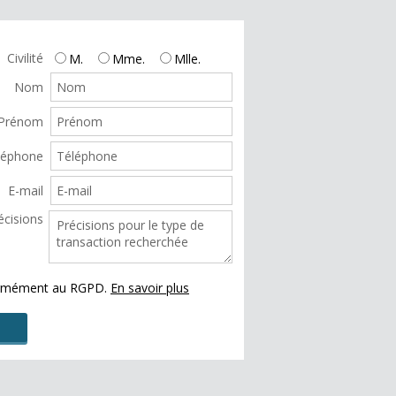
Civilité
M.
Mme.
Mlle.
Nom
Prénom
léphone
E-mail
écisions
formément au RGPD.
En savoir plus