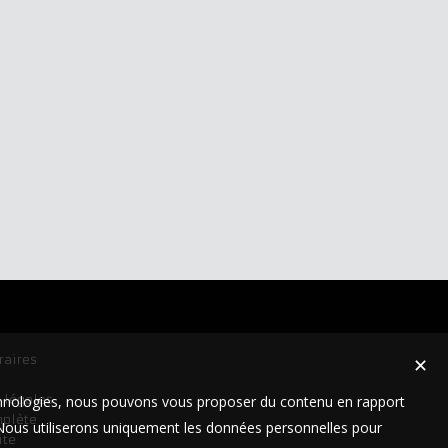
raires
✕
technologies, nous pouvons vous proposer du contenu en rapport
 légales
mplète
t. Nous utiliserons uniquement les données personnelles pour
ite