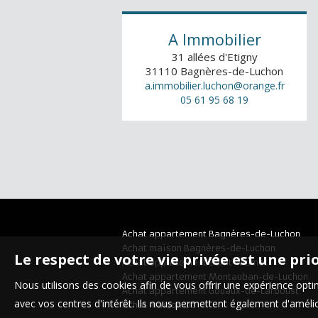
A Immobilier
31 allées d'Etigny
31110
Bagnères-de-Luchon
a.immobilier.luchon@orange.fr
05 61 95 68 19
Achat appartement Bagnères-de-Luchon
Achat maison Bagnères-de-Luchon
Le respect de votre vie privée est une pri
Achat appartement Saint-Mamet
Achat appartement Montauban-de-Luchon
Nous utilisons des cookies afin de vous offrir une expérience op
Achat appartement Gouaux-de-Larboust
avec vos centres d'intérêt. Ils nous permettent également d'amélior
Achat maison Oô