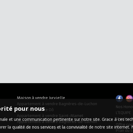
Maison à vendre Jurvielle
Appartement à vendre Bagnères-de-Luchon
orité pour nous
Nos Hono
Maison à vendre Oô
L'EQUIPE
Appartement à vendre Saint-Mamet
timale et une communication pertinente sur notre site. Grace à ces 
Mentions
Appartement à vendre Bagnères-de-Luchon
Offre co
er la qualité de nos services et la convivialité de notre site interne
Maison à vendre Bagnères-de-Luchon
Plan du s