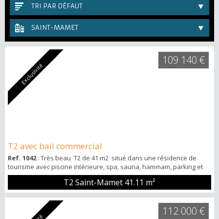
TRI PAR DÉFAUT
SAINT-MAMET
109 140 €
Exclusivité
T2 avec bail commercial
Ref. 1042
: Très beau T2 de 41 m2 situé dans une résidence de
tourisme avec piscine intérieure, spa, sauna, hammam, parking et
cellier. Séjour avec coin salle à manger cuisine équipée donnant
T2 Saint-Mamet
41.11 m²
sur un balcon avec vue montagne exposition OUEST. Une chambre
avec placards aménagés, salle de bains et WC indépendants.
Appartement avec un Bail commercial. À visiter sans tarder !
112 000 €