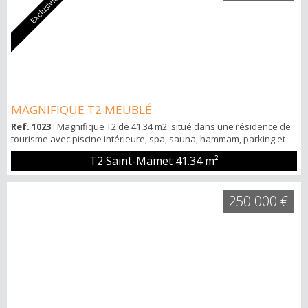
Exclusivité
MAGNIFIQUE T2 MEUBLÉ
Ref. 1023
: Magnifique T2 de 41,34 m2 situé dans une résidence de
tourisme avec piscine intérieure, spa, sauna, hammam, parking et
cellier. Séjour avec coin salle à manger cuisine équipée donnant
T2 Saint-Mamet
41.34 m²
sur un balcon avec vue montagne exposition OUEST. Une chambre
avec placards aménagés, salle de bains et WC indépendants.
Appartement avec un Bail commercial. À visiter sans tarder !
250 000 €