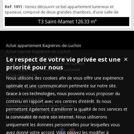
Ref. 1011
: Venez découvrir ce bel appartement lumineux et
spacieux, composé de deux grandes chambres, d'une salle de
bain, d'un WC séparé, d'un vaste salon-séjour offrant un bel
T3 Saint-Mamet
126.33 m²
espace de vie, ainsi que d'une cuisine aménagée et fonctionnelle.
Vous profiterez également d'une belle terrasse avec une agréable
vue sur les montagnes, d'un jardin privatif idéal pour les beaux
jours, d'un cellier commun ...
Achat appartement Bagnères-de-Luchon
Achat maison Bagnères-de-Luchon
Achat appartement Saint-Mamet
Le respect de votre vie privée est une
✕
Achat appartement Montauban-de-Luchon
priorité pour nous
Achat appartement Gouaux-de-Larboust
Achat maison Oô
Nous utilisons des cookies afin de vous offrir une expérience
optimale et une communication pertinente sur notre site.
Maison à vendre Jurvielle
Grace à ces technologies, nous pouvons vous proposer du
Appartement à vendre Bagnères-de-Luchon
Maison à vendre Oô
contenu en rapport avec vos centres d'intérêt. Ils nous
Appartement à vendre Saint-Mamet
permettent également d'améliorer la qualité de nos services et
Appartement à vendre Bagnères-de-Luchon
la convivialité de notre site internet. Nous utiliserons
Maison à vendre Bagnères-de-Luchon
uniquement les données personnelles pour lesquelles vous
avez donné votre accord. Vous pouvez les modifier à