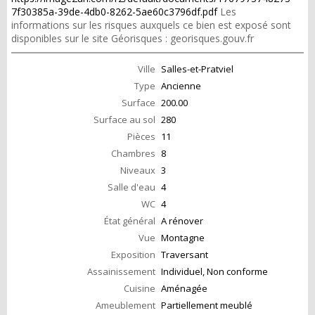
7f30385a-39de-4db0-8262-5ae60c3796df.pdf
Les
informations sur les risques auxquels ce bien est exposé sont
disponibles sur le site Géorisques : georisques.gouv.fr
Ville
Salles-et-Pratviel
Type
Ancienne
Surface
200.00
Surface au sol
280
Pièces
11
Chambres
8
Niveaux
3
Salle d'eau
4
WC
4
État général
A rénover
Vue
Montagne
Exposition
Traversant
Assainissement
Individuel, Non conforme
Cuisine
Aménagée
Ameublement
Partiellement meublé