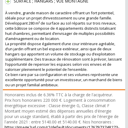
SURFACE ; HANGARS ; VUE MONTAGNE
À vendre, grande maison de caractère offrant un fort potentiel,
idéale pour un projet d’investissement ou une grande famille.
Développant 280 m² de surface au sol répartis sur trois niveaux,
cette bâtisse se compose de 4 appartements distincts totalisant
huit chambres, permettant d’envisager de multiples possibilités
d’aménagement ou de location.
La propriété dispose également d’une cour intérieure agréable,
d’un jardin offrant un bel espace extérieur, ainsi que de deux
hangars qui apportent un volume de stockage ou d’exploitation
supplémentaire. Des travaux de rénovation sont à prévoir, laissant
l’opportunité de repenser les espaces selon vos envies et de
valoriser pleinement le potentiel de l’ensemble.
Ce bien rare par sa configuration et ses volumes représente une
excellente opportunité pour un investisseur, un marchand de biens
ou un projet familial ambitieux.
Honoraires inclus de 6.36% TTC à la charge de l'acquéreur.
Prix hors honoraires 220 000 €. Logement à consommation
énergétique excessive : Classe énergie G, Classe climat F
Montant moyen estimé des dépenses annuelles d'énergie
pour un usage standard, établi à partir des prix de l'énergie de
l'année 2021 : entre 5140.00 et 5140.00 €. Nos honoraires :
https://image2url.com/r2/default/documents/1767973748273-