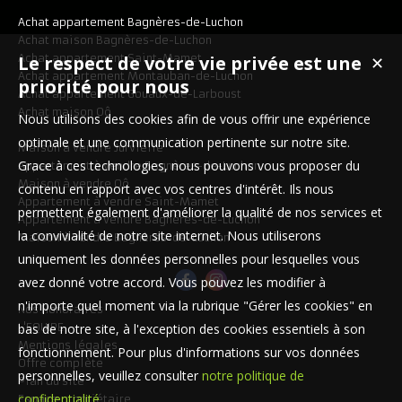
Achat appartement Bagnères-de-Luchon
Achat maison Bagnères-de-Luchon
Le respect de votre vie privée est une
Achat appartement Saint-Mamet
✕
Achat appartement Montauban-de-Luchon
priorité pour nous
Achat appartement Gouaux-de-Larboust
Achat maison Oô
Nous utilisons des cookies afin de vous offrir une expérience
optimale et une communication pertinente sur notre site.
Maison à vendre Jurvielle
Grace à ces technologies, nous pouvons vous proposer du
Appartement à vendre Bagnères-de-Luchon
Maison à vendre Oô
contenu en rapport avec vos centres d'intérêt. Ils nous
Appartement à vendre Saint-Mamet
permettent également d'améliorer la qualité de nos services et
Appartement à vendre Bagnères-de-Luchon
la convivialité de notre site internet. Nous utiliserons
Maison à vendre Bagnères-de-Luchon
uniquement les données personnelles pour lesquelles vous
avez donné votre accord. Vous pouvez les modifier à
n'importe quel moment via la rubrique "Gérer les cookies" en
Nos Honoraires
bas de notre site, à l'exception des cookies essentiels à son
L'EQUIPE
Mentions légales
fonctionnement. Pour plus d'informations sur vos données
Offre complète
personnelles, veuillez consulter
notre politique de
Plan du site
confidentialité
.
Espace propriétaire