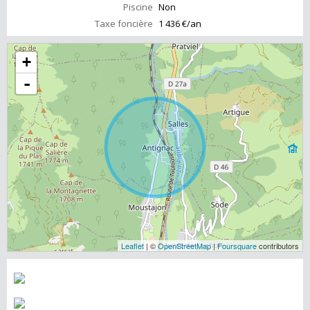
Piscine
Non
Taxe foncière
1 436 €/an
+
-
Leaflet
| ©
OpenStreetMap
|
Foursquare
contributors