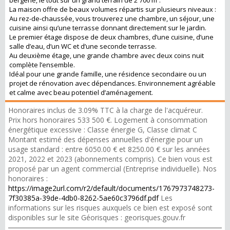
bergerie, le tout sur un grand terrain de 2 700 m².
La maison offre de beaux volumes répartis sur plusieurs niveaux :
Au rez-de-chaussée, vous trouverez une chambre, un séjour, une
cuisine ainsi qu’une terrasse donnant directement sur le jardin.
Le premier étage dispose de deux chambres, d’une cuisine, d’une
salle d’eau, d’un WC et d’une seconde terrasse.
Au deuxième étage, une grande chambre avec deux coins nuit
complète l’ensemble.
Idéal pour une grande famille, une résidence secondaire ou un
projet de rénovation avec dépendances. Environnement agréable
et calme avec beau potentiel d’aménagement.
Honoraires inclus de 3.09% TTC à la charge de l'acquéreur.
Prix hors honoraires 533 500 €. Logement à consommation
énergétique excessive : Classe énergie G, Classe climat C
Montant estimé des dépenses annuelles d'énergie pour un
usage standard : entre 6050.00 € et 8250.00 € sur les années
2021, 2022 et 2023 (abonnements compris). Ce bien vous est
proposé par un agent commercial (Entreprise individuelle). Nos
honoraires :
https://image2url.com/r2/default/documents/1767973748273-
7f30385a-39de-4db0-8262-5ae60c3796df.pdf
Les
informations sur les risques auxquels ce bien est exposé sont
disponibles sur le site Géorisques : georisques.gouv.fr