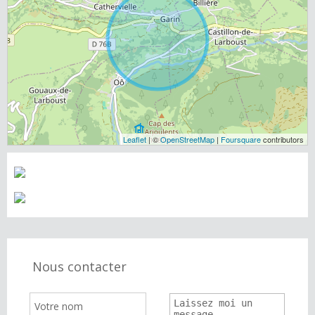
Leaflet
| ©
OpenStreetMap
|
Foursquare
contributors
Nous contacter