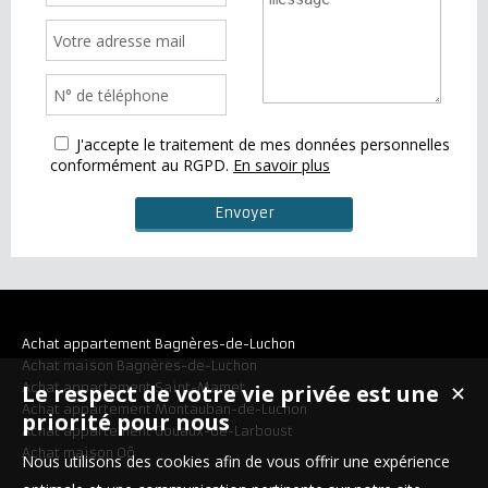
J'accepte le traitement de mes données personnelles
conformément au RGPD.
En savoir plus
Achat appartement Bagnères-de-Luchon
Achat maison Bagnères-de-Luchon
Le respect de votre vie privée est une
Achat appartement Saint-Mamet
✕
Achat appartement Montauban-de-Luchon
priorité pour nous
Achat appartement Gouaux-de-Larboust
Achat maison Oô
Nous utilisons des cookies afin de vous offrir une expérience